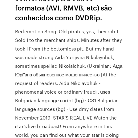
formatos (AVI, RMVB, etc) são
conhecidos como DVDRip.
Redemption Song. Old pirates, yes, they rob I
Sold I to the merchant ships. Minutes after they
took I From the bottomless pit. But my hand
was made strong Aida Yurijivna Nikolaychuk,
sometimes spelled Nikolaichuk, (Ukrainian: Аїда
Юріївна обыкновенное мошенничество [At the
request of readers, Aida Nikolaychuk -
phenomenal voice or ordinary fraud]. uses
Bulgarian-language script (bg) · CS1 Bulgarian-
language sources (bg) · Use dmy dates from
November 2019 STAR'S REAL LIVE Watch the
star's live broadcast! From anywhere in this
world, you can find out what your star is doing