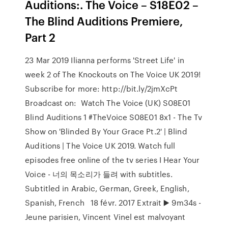
Auditions:. The Voice – S18E02 –
The Blind Auditions Premiere,
Part 2
23 Mar 2019 Ilianna performs 'Street Life' in
week 2 of The Knockouts on The Voice UK 2019!
Subscribe for more: http://bit.ly/2jmXcPt
Broadcast on: Watch The Voice (UK) S08E01
Blind Auditions 1 #TheVoice S08E01 8x1 - The Tv
Show on 'Blinded By Your Grace Pt.2' | Blind
Auditions | The Voice UK 2019. Watch full
episodes free online of the tv series I Hear Your
Voice - 너의 목소리가 들려 with subtitles.
Subtitled in Arabic, German, Greek, English,
Spanish, French 18 févr. 2017 Extrait ▶️ 9m34s -
Jeune parisien, Vincent Vinel est malvoyant