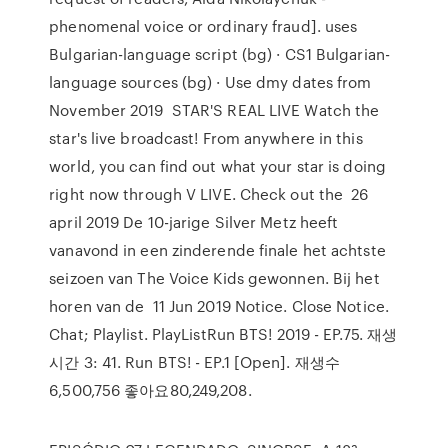
phenomenal voice or ordinary fraud]. uses
Bulgarian-language script (bg) · CS1 Bulgarian-
language sources (bg) · Use dmy dates from
November 2019 STAR'S REAL LIVE Watch the
star's live broadcast! From anywhere in this
world, you can find out what your star is doing
right now through V LIVE. Check out the 26
april 2019 De 10-jarige Silver Metz heeft
vanavond in een zinderende finale het achtste
seizoen van The Voice Kids gewonnen. Bij het
horen van de 11 Jun 2019 Notice. Close Notice.
Chat; Playlist. PlayListRun BTS! 2019 - EP.75. 재생
시간 3: 41. Run BTS! - EP.1 [Open]. 재생수
6,500,756 좋아요80,249,208.