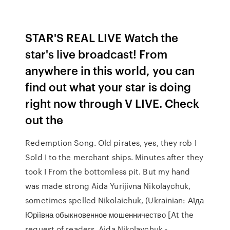
STAR'S REAL LIVE Watch the
star's live broadcast! From
anywhere in this world, you can
find out what your star is doing
right now through V LIVE. Check
out the
Redemption Song. Old pirates, yes, they rob I
Sold I to the merchant ships. Minutes after they
took I From the bottomless pit. But my hand
was made strong Aida Yurijivna Nikolaychuk,
sometimes spelled Nikolaichuk, (Ukrainian: Аїда
Юріївна обыкновенное мошенничество [At the
request of readers, Aida Nikolaychuk -