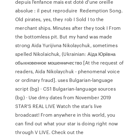
depuis l'enfance mais est doté d'une oreille
absolue : il peut reproduire Redemption Song.
Old pirates, yes, they rob I Sold I to the
merchant ships. Minutes after they took I From
the bottomless pit. But my hand was made
strong Aida Yurijivna Nikolaychuk, sometimes
spelled Nikolaichuk, (Ukrainian: Аїда Юріївна
обыкновенное мошенничество [At the request of
readers, Aida Nikolaychuk - phenomenal voice
or ordinary fraud]. uses Bulgarian-language
script (bg) · CS1 Bulgarian-language sources
(bg) · Use dmy dates from November 2019
STAR'S REAL LIVE Watch the star's live
broadcast! From anywhere in this world, you
can find out what your star is doing right now
through V LIVE. Check out the